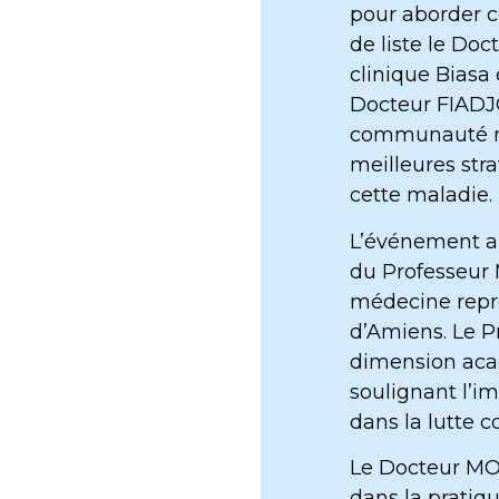
pour aborder c
de liste le Do
clinique Biasa
Docteur FIADJO
communauté méd
meilleures str
cette maladie.
L’événement a
du Professeur 
médecine repro
d’Amiens. Le P
dimension aca
soulignant l’im
dans la lutte c
Le Docteur M
dans la pratiq